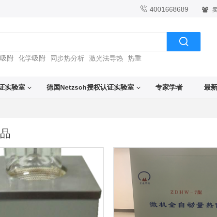

4001668689
卖

吸附
化学吸附
同步热分析
激光法导热
热重
权认证实验室
德国Netzsch授权认证实验室
专家学者
最
品