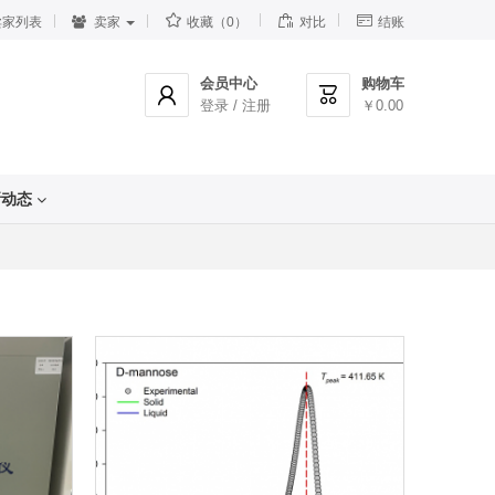



家列表
卖家
收藏（0）
对比
结账
会员中心
购物车


登录 / 注册
￥0.00
新动态