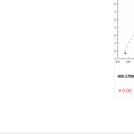
400-1
￥0.00