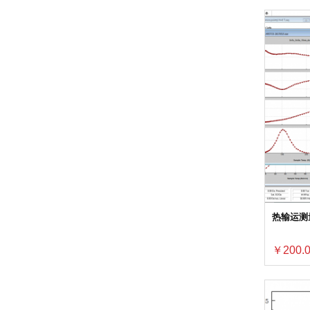
热输运测量
￥200.