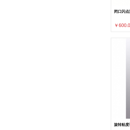
闭口闪点测
￥600.
旋转粘度计(