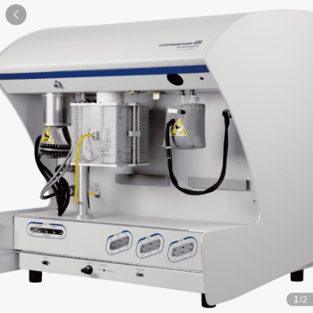

1
/2